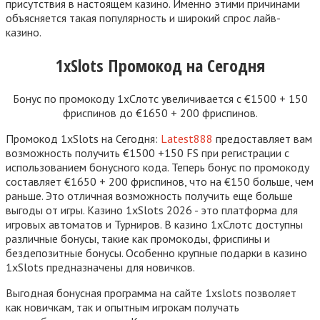
присутствия в настоящем казино. Именно этими причинами
объясняется такая популярность и широкий спрос лайв-
казино.
1xSlots Промокод на Сегодня
Бонус по промокоду 1хСлотс увеличивается с €1500 + 150
фриспинов до €1650 + 200 фриспинов.
Промокод 1xSlots на Сегодня:
Latest888
предоставляет вам
возможность получить €1500 +150 FS при регистрации с
использованием бонусного кода. Теперь бонус по промокоду
составляет €1650 + 200 фриспинов, что на €150 больше, чем
раньше. Это отличная возможность получить еще больше
выгоды от игры. Казино 1xSlots 2026 - это платформа для
игровых автоматов и Турниров. В казино 1хСлотс доступны
различные бонусы, такие как промокоды, фриспины и
бездепозитные бонусы. Особенно крупные подарки в казино
1xSlots предназначены для новичков.
Выгодная бонусная программа на сайте 1xslots позволяет
как новичкам, так и опытным игрокам получать