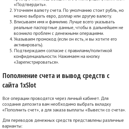
«Подтвердить».
Уточняем валюту счета. По умолчанию стоит рубль, но
можно выбрать евро, доллар или другую валюту.
Вписываем имя и фамилию. Лучше всего указывать
реальные паспортные данные, чтобы в дальнейшем не
возникло проблем с денежными операциями.
Указываем промокод (если он есть, и вы хотите его
активировать).
Подтверждаем согласие с правилами/политикой
конфиденциальности. Нажимаем на кнопку
«Зарегистрироваться».
Пополнение счета и вывод средств с
сайта 1xSlot
Все операции проводятся через личный кабинет. Для
создания депозита вам необходимо выбрать вкладку
«Пополнить счет», а для заказа выплаты «Вывести со счета».
Для переводов денежных средств представлены различные
варианты: