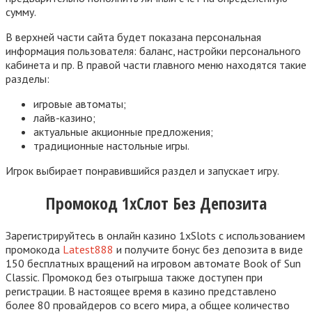
сумму.
В верхней части сайта будет показана персональная
информация пользователя: баланс, настройки персонального
кабинета и пр. В правой части главного меню находятся такие
разделы:
игровые автоматы;
лайв-казино;
актуальные акционные предложения;
традиционные настольные игры.
Игрок выбирает понравившийся раздел и запускает игру.
Промокод 1хСлот Без Депозита
Зарегистрируйтесь в онлайн казино 1xSlots с использованием
промокода
Latest888
и получите бонус без депозита в виде
150 бесплатных вращений на игровом автомате Book of Sun
Classic. Промокод без отыгрыша также доступен при
регистрации. В настоящее время в казино представлено
более 80 провайдеров со всего мира, а общее количество