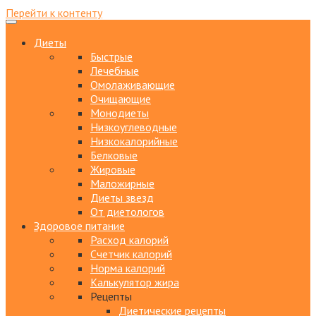
Перейти к контенту
Диеты
Быстрые
Лечебные
Омолаживающие
Очищающие
Монодиеты
Низкоуглеводные
Низкокалорийные
Белковые
Жировые
Маложирные
Диеты звезд
От диетологов
Здоровое питание
Расход калорий
Cчетчик калорий
Норма калорий
Калькулятор жира
Рецепты
Диетические рецепты