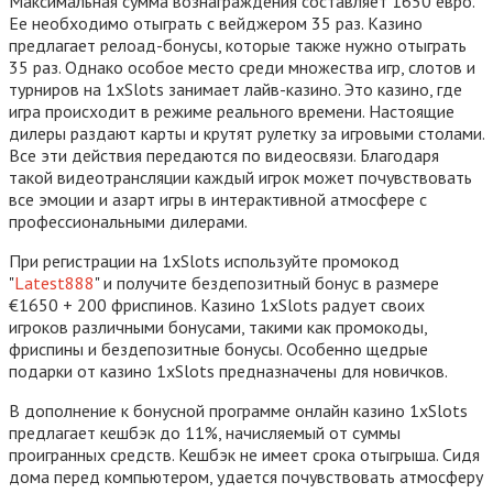
Максимальная сумма вознаграждения составляет
1650
евро.
Ее необходимо отыграть с вейджером 35 раз. Казино
предлагает релоад-бонусы, которые также нужно отыграть
35 раз. Однако особое место среди множества игр, слотов и
турниров на 1xSlots занимает лайв-казино. Это казино, где
игра происходит в режиме реального времени. Настоящие
дилеры раздают карты и крутят рулетку за игровыми столами.
Все эти действия передаются по видеосвязи. Благодаря
такой видеотрансляции каждый игрок может почувствовать
все эмоции и азарт игры в интерактивной атмосфере с
профессиональными дилерами.
При регистрации на 1xSlots используйте промокод
"
Latest888
" и получите бездепозитный бонус в размере
€1650 + 200 фриспинов. Казино 1xSlots радует своих
игроков различными бонусами, такими как промокоды,
фриспины и бездепозитные бонусы. Особенно щедрые
подарки от казино 1xSlots предназначены для новичков.
В дополнение к бонусной программе онлайн казино 1xSlots
предлагает кешбэк до 11%, начисляемый от суммы
проигранных средств. Кешбэк не имеет срока отыгрыша. Сидя
дома перед компьютером, удается почувствовать атмосферу