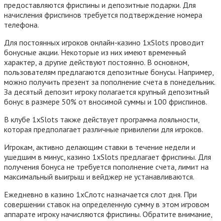
предоставляются фриспины и депозитные подарки. Для
начисления фриспинов требуется подтверждение номера
телефона.
Для постоянных игроков онлайн-казино 1xSlots проводит
бонусные акции. Некоторые из них имеют временный
характер, а другие действуют постоянно. В основном,
пользователям предлагаются депозитные бонусы. Например,
можно получить презент за пополнение счета в понедельник.
За десятый депозит игроку полагается крупный депозитный
бонус в размере 50% от вносимой суммы и 100 фриспинов.
В клубе 1xSlots также действует программа лояльности,
которая предполагает различные привилегии для игроков.
Игрокам, активно делающим ставки в течение недели и
ушедшим в минус, казино 1xSlots предлагает фриспины. Для
получения бонуса не требуется пополнение счета, лимит на
максимальный выигрыш и вейджер не устанавливаются.
Ежедневно в казино 1хСлотс назначается слот дня. При
совершении ставок на определенную сумму в этом игровом
аппарате игроку начисляются фриспины. Обратите внимание,