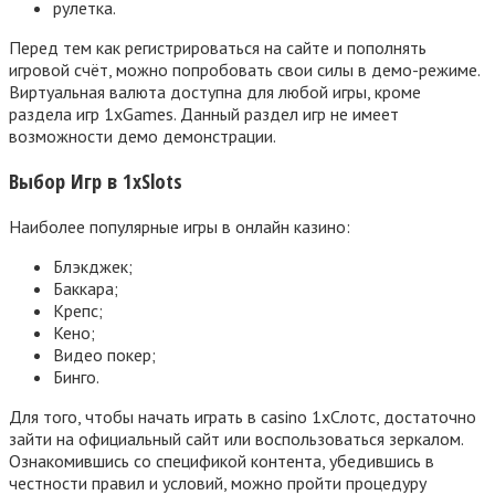
рулетка.
Перед тем как регистрироваться на сайте и пополнять
игровой счёт, можно попробовать свои силы в демо-режиме.
Виртуальная валюта доступна для любой игры, кроме
раздела игр 1xGames. Данный раздел игр не имеет
возможности демо демонстрации.
Выбор Игр в
1xSlots
Наиболее популярные игры в онлайн казино:
Блэкджек;
Баккара;
Крепс;
Кено;
Видео покер;
Бинго.
Для того, чтобы начать играть в casino 1хСлотс, достаточно
зайти на официальный сайт или воспользоваться зеркалом.
Ознакомившись со спецификой контента, убедившись в
честности правил и условий, можно пройти процедуру