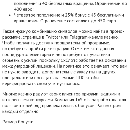
пополнения и 40 бесплатных вращений. Ограничений до
400 евро;
Четвертое пополнение и 25% бонус с 45 бесплатными
вращениями. Ограничение составляет до 450 евро.
Также нужную комбинацию символов можно найти в промо-
рассылке, странице в Twitter или Telegram-канале казино.
Чтобы получить доступ к поощрительной программе,
потребуется пройти регистрацию. Отметим, что данная
процедура элементарна и не потребует от участника
серьезных усилий, поскольку 1хСлотс работает на основании
международной лицензии. На практике это означает, что вам
не нужно заводить дополнительные аккаунты на других
площадках или посещать наземные ППС, чтобы
верифицировать свою учетную запись.
Многие казино радуют своих клиентов призами, акциями и
интересными конкурсами. Компания 1xSlots разработала для
пользователей ряд привлекательных бонусов. Рассмотрим
каждый отдельно.
Размер бонуса: